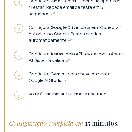
Configura
Gmail
: email + senha de app. Clica
"Testar". Recebe email de teste em 5
segundos. ✅
Configura
Google Drive
: clica em "Conectar".
Autoriza no Google. Pastas criadas
automaticamente. ✅
Configura
Asaas
: cola API Key da conta Asaas
PJ. Sistema valida. ✅
Configura
Gemini
: cola chave da conta
Google AI Studio. ✅
Volta à tela inicial. Sistema já usa tudo.
Configuração completa em
15 minutos
.