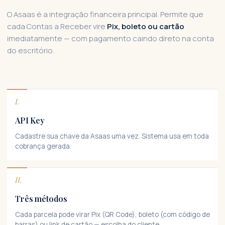
O Asaas é a integração financeira principal. Permite que
cada Contas a Receber vire
Pix, boleto ou cartão
imediatamente — com pagamento caindo direto na conta
do escritório.
I.
API Key
Cadastre sua chave da Asaas uma vez. Sistema usa em toda
cobrança gerada.
II.
Três métodos
Cada parcela pode virar Pix (QR Code), boleto (com código de
barras) ou link de cartão — escolha do cliente.