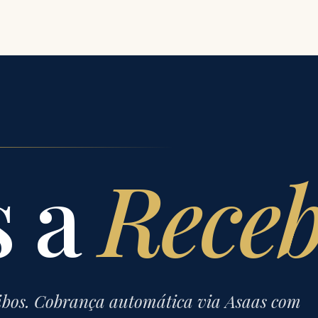
s a
Receb
cibos. Cobrança automática via Asaas com