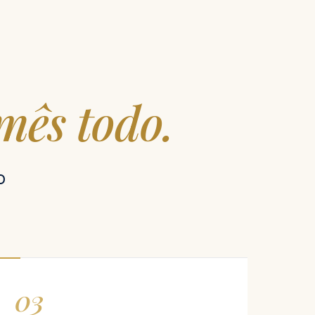
mês todo.
O
03