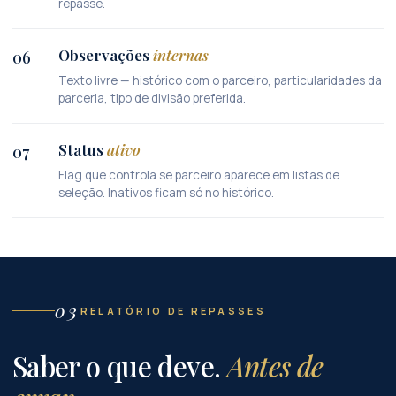
repasse.
Observações
internas
06
Texto livre — histórico com o parceiro, particularidades da
parceria, tipo de divisão preferida.
Status
ativo
07
Flag que controla se parceiro aparece em listas de
seleção. Inativos ficam só no histórico.
03
RELATÓRIO DE REPASSES
Saber o que deve.
Antes de